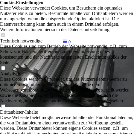
Cookie-Einstellungen
Diese Webseite verwendet Cookies, um Besuchern ein optimales
Nutzererlebnis zu bieten. Bestimmte Inhalte von Drittanbietern werden
nur angezeigt, wenn die entsprechende Option aktiviert ist. Die
Datenverarbeitung kann dann auch in einem Drittland erfolgen.
Weitere Informationen hierzu in der Datenschutzerklärung.
Technisch notwendige
⌂
Diese Cookies sind zum Betrieb der Webseite notwendig, z.B. zum
Schutz vor Hackerangriffen und zur Gewährleistung eines
konsistenten und der Nachfrage angepassten Erscheinungsbilds der
Seite.
Analytische
Diese Cookies werden verwendet, um das Nutzererlebnis weiter zu
optimieren. Hierunter fallen auch Statistiken, die dem
Webseitenbetreiber von Drittanbietern zur Verfügung gestellt werden,
sowie die Ausspielung von personalisierter Werbung durch die
Nachverfolgung der Nutzeraktivität über verschiedene Webseiten.
Drittanbieter-Inhalte
Diese Webseite bietet möglicherweise Inhalte oder Funktionalitäten an,
die von Drittanbietern eigenverantwortlich zur Verfügung gestellt
werden. Diese Drittanbieter können eigene Cookies setzen, z.B. um
die Nutzeraktivität zu verfolgen oder ihre Angebote zu personalisieren